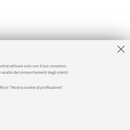
potrai attivare solo con il tuo consenso.
 e analisi dei comportamenti degli utenti.
ici in "Mostra cookie di profilazione".
0007010376 -
Privacy
-
Note legali
-
Impostazioni Cookie
I