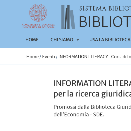
HOME
CHI SIAMO
USA LA BIBLIOTECA
APRI
Home
/
Eventi
/
INFORMATION LITERACY - Corsi di for
SOTTOMENÙ
INFORMATION LITERACY
per la ricerca giuridi
Promossi dalla Biblioteca Giurid
dell’Economia - SDE.