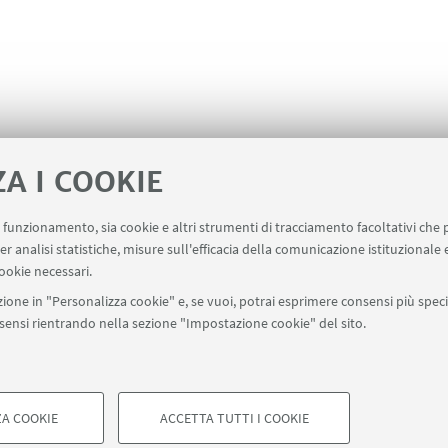
ZA I COOKIE
uo funzionamento, sia cookie e altri strumenti di tracciamento facoltativi che 
er analisi statistiche, misure sull'efficacia della comunicazione istituzionale
ookie necessari.
ione in "Personalizza cookie" e, se vuoi, potrai esprimere consensi più specif
onsensi rientrando nella sezione "Impostazione cookie" del sito.
Contatti
SBA - Sistema Bibliotecario di Ateneo
A COOKIE
ACCETTA TUTTI I COOKIE
di Bologna - Via Zamboni, 33 - 40126 Bologna - PI: 01131710376 - CF: 8
COOKIE TECNICI - NECESSAR