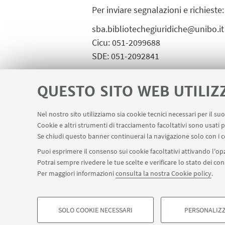
Per inviare segnalazioni e richieste:
sba.bibliotechegiuridiche@unibo.it
Cicu: 051-2099688
SDE: 051-2092841
QUESTO SITO WEB UTILIZ
IN EVIDENZA
Nel nostro sito utilizziamo sia cookie tecnici necessari per il s
Cookie e altri strumenti di tracciamento facoltativi sono usati p
Se chiudi questo banner continuerai la navigazione solo con i c
Puoi esprimere il consenso sui cookie facoltativi attivando l'opz
Potrai sempre rivedere le tue scelte e verificare lo stato dei c
Per maggiori informazioni
consulta la nostra Cookie policy
.
SOLO COOKIE NECESSARI
PERSONALIZZ
©Copyright 2026 - ALMA MATER STUDIORUM - Università 
COOKIE DI PROFILAZIONE - FACOLTATIVI