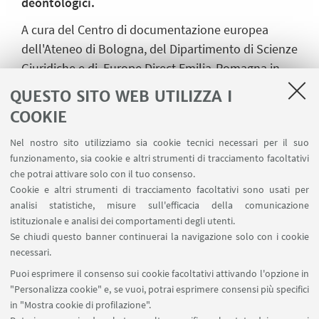
deontologici.
A cura del Centro di documentazione europea
dell'Ateneo di Bologna, del Dipartimento di Scienze
Giuridiche e di Europe Direct Emilia-Romagna in
collaborazione con l’Ordine Giornalisti e la
QUESTO SITO WEB UTILIZZA I
Fondazione Giornalisti dell’Emilia-Romagna.
COOKIE
Partner del progetto: Comune di Bologna, Istituto
Nel nostro sito utilizziamo sia cookie tecnici necessari per il suo
Storico Parri, Associazione Parliamone Ora
funzionamento, sia cookie e altri strumenti di tracciamento facoltativi
che potrai attivare solo con il tuo consenso.
Cookie e altri strumenti di tracciamento facoltativi sono usati per
analisi statistiche, misure sull'efficacia della comunicazione
IN EVIDENZA
istituzionale e analisi dei comportamenti degli utenti.
Se chiudi questo banner continuerai la navigazione solo con i cookie
Intelligenza artificiale: giustizia e cittadino
necessari.
[ .pdf 930Kb ]
Puoi esprimere il consenso sui cookie facoltativi attivando l'opzione in
Locandina
"Personalizza cookie" e, se vuoi, potrai esprimere consensi più specifici
in "Mostra cookie di profilazione".